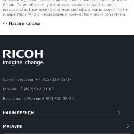
установить держатель системы M75 на любой объектив с резьбой
62 мм. Таким образом, у фотографа появляется возможность
использовать 1 комплект системных светофильтров шириной 75 мм
и держатель М75 с максимальным количеством своих объективов.
<< Назад в каталог
Санкт-Петербург:
+7 (812) 336-65-07
Москва:
+7 (499) 963-31-85
Бесплатно по России:
8 800 700-38-33
НАШИ БРЕНДЫ
МАГАЗИН