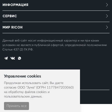
ИНФОРМАЦИЯ
СЕРВИС
МИР RICOH
Данный веб-сайт носит информационный характер и ни при каких
условиях не является публичной офертой, определяемой положениями
Статьи 437 (2) ГК РФ.
Управление cookies
Продолжая использовать сайт, Вы даете
согласие ООО "Зума" (ОГРН 1177847203060)
на обработку файлов cookies и
пользовательских данных.
© 2015-2026 RICOH IMAGING EUROPE S.A.S
Принять все