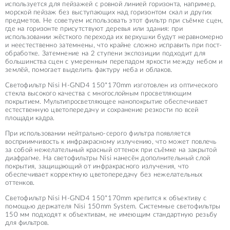
используется для пейзажей с ровной линией горизонта, например,
морской пейзаж без выступающих над горизонтом скал и других
предметов. Не советуем использовать этот фильтр при съёмке сцен,
где на горизонте присутствуют деревья или здания: при
использовании жёсткого перехода их верхушки будут неравномерно
и неестественно затемнены, что крайне сложно исправить при пост-
обработке. Затемнение на 2 ступени экспозиции подходит для
большинства сцен с умеренным перепадом яркости между небом и
землёй, помогает выделить фактуру неба и облаков.
Светофильтр Nisi H-GND4 150*170mm изготовлен из оптического
стекла высокого качества с многослойным просветляющим
покрытием. Мультипросветляющее нанопокрытие обеспечивает
естественную цветопередачу и сохранение резкости по всей
площади кадра.
При использовании нейтрально-серого фильтра появляется
восприимчивость к инфракрасному излучению, что может повлечь
за собой нежелательный красный оттенок при съёмке на закрытой
диафрагме. На светофильтры Nisi нанесён дополнительный слой
покрытия, защищающий от инфракрасного излучения, что
обеспечивает корректную цветопередачу без нежелательных
оттенков.
Светофильтр Nisi H-GND4 150*170mm крепится к объективу с
помощью держателя Nisi 150mm System. Системные светофильтры
150 мм подходят к объективам, не имеющим стандартную резьбу
для фильтров.