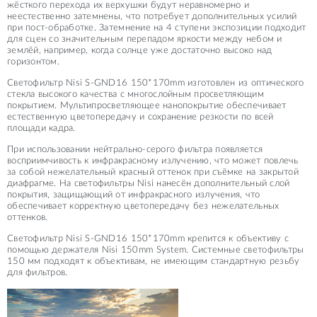
жёсткого перехода их верхушки будут неравномерно и
неестественно затемнены, что потребует дополнительных усилий
при пост-обработке. Затемнение на 4 ступени экспозиции подходит
для сцен со значительным перепадом яркости между небом и
землёй, например, когда солнце уже достаточно высоко над
горизонтом.
Светофильтр Nisi S-GND16 150*170mm изготовлен из оптического
стекла высокого качества с многослойным просветляющим
покрытием. Мультипросветляющее нанопокрытие обеспечивает
естественную цветопередачу и сохранение резкости по всей
площади кадра.
При использовании нейтрально-серого фильтра появляется
восприимчивость к инфракрасному излучению, что может повлечь
за собой нежелательный красный оттенок при съёмке на закрытой
диафрагме. На светофильтры Nisi нанесён дополнительный слой
покрытия, защищающий от инфракрасного излучения, что
обеспечивает корректную цветопередачу без нежелательных
оттенков.
Светофильтр Nisi S-GND16 150*170mm крепится к объективу с
помощью держателя Nisi 150mm System. Системные светофильтры
150 мм подходят к объективам, не имеющим стандартную резьбу
для фильтров.