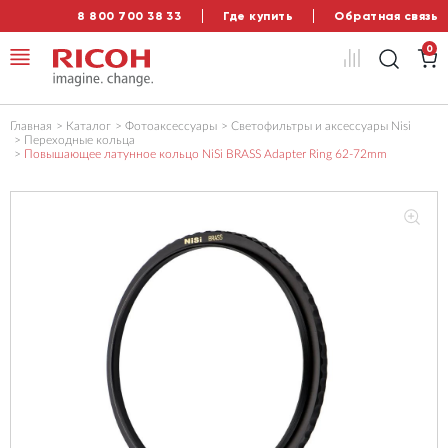
8 800 700 38 33
Где купить
Обратная связь
0
Главная
Каталог
Фотоаксессуары
Светофильтры и аксессуары Nisi
Переходные кольца
Повышающее латунное кольцо NiSi BRASS Adapter Ring 62-72mm