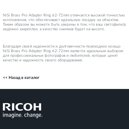
NiSi Brass Pro Adapter Ring 62-72mm отличается высокой точностью
изготовления, что обеспечивает идеальную посадку на объектив.
Таким образом вы можете быть уверены в том, что ваш светофильтр
надежно закреплен, а качество снимков будет на высоте.
Благодаря своей надежности и долговечности переходное кольцо
NiSi Brass Pro Adapter Ring 62-72mm является идеальным выбором
для профессиональных фотографов и любителей, которые ценят
качество и надежность своего оборудования.
<< Назад в каталог