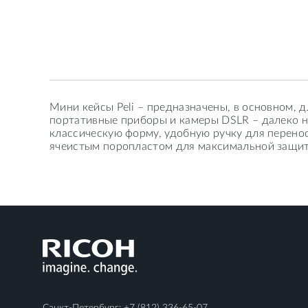
Мини кейсы Peli – предназначены, в основном,
портативные приборы и камеры DSLR – далеко не
классическую форму, удобную ручку для перенос
ячеистым поропластом для максимальной защи