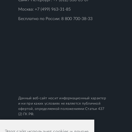
Санкт-Петербург:
+7 (812) 336-65-07
Москва:
+7 (499) 963-31-85
Бесплатно по России:
8 800 700-38-33
Данный веб-сайт носит информационный характер
и ни при каких условиях не является публичной
офертой, определяемой положениями Статьи 437
(2) ГК РФ.
Этот сайт использует cookies и другие