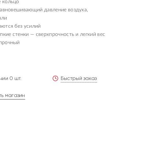
 кольцо
равновешивающий давление воздуха,
ыли
аются без усилий
пкие стенки — сверхпрочность и легкий вес
опрочный
чии 0 шт.
Быстрый заказ
ь магазин