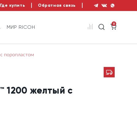
Где купить
Обратная связь
0
А
МИР RICOH
 с поропластом
™ 1200 желтый с