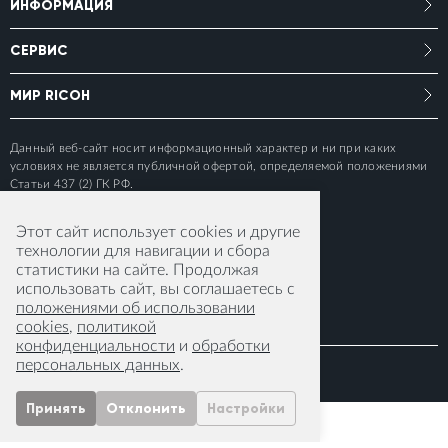
ИНФОРМАЦИЯ
СЕРВИС
МИР RICOH
Данный веб-сайт носит информационный характер и ни при каких
условиях не является публичной офертой, определяемой положениями
Статьи 437 (2) ГК РФ.
Этот сайт использует cookies и другие
технологии для навигации и сбора
статистики на сайте. Продолжая
использовать сайт, вы соглашаетесь с
положениями об использовании
cookies
,
политикой
конфиденциальности
и
обработки
персональных данных
.
© 2015-2026 RICOH IMAGING EUROPE S.A.S
Принять
Отклонить
Настройки