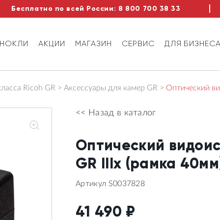
Бесплатно по всей России:
8 800 700 38 33
ИНОКЛИ
АКЦИИ
МАГАЗИН
СЕРВИС
ДЛЯ БИЗНЕС
ласса Ricoh GR
Аксессуары для камер GR
Оптический ви
<< Назад в каталог
Оптический видоис
GR IIIx (рамка 40мм
Артикул S0037828
41 490
₽