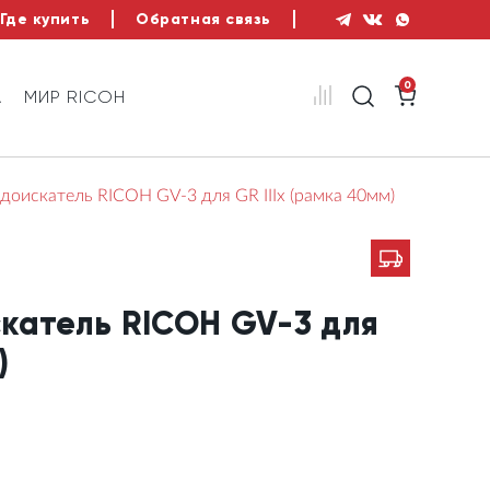
Где купить
Обратная связь
0
А
МИР RICOH
доискатель RICOH GV-3 для GR IIIx (рамка 40мм)
катель RICOH GV-3 для
)