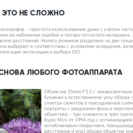
 ЭТО НЕ СЛОЖНО
тографов – простота использования даже с учётом части
ёнки во избежание ошибок и потери отснятого материала
шкале расстояний. Колесо режимов разделено на две секц
ама выбирает в соответствии с условиями освещения, вкл
пенсации экспозиции и выбора ISO.
ОСНОВА ЛЮБОГО ФОТОАППАРАТА
Объектив 25mm F3.5 с эквивалентным 
близким к естественному углу обзора 
спектра сюжетов в повседневной съём
портреты с введением фона и перспек
объектива – три элемента в трёх гру
Espio Mini от 1994 год с оптимизаци
антибликовым покрытием, повышающим
расстояние и угол обзора объектив ун