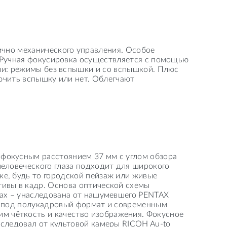
чно механического управления. Особое
. Ручная фокусировка осуществляется с помощью
ии: режимы без вспышки и со вспышкой. Плюс
ючить вспышку или нет. Облегчают
фокусным расстоянием 37 мм c углом обзора
человеческого глаза подходит для широкого
ке, будь то городской пейзаж или живые
тивы в кадр. Основа оптической схемы
ппах – унаследована от нашумевшего PENTAX
ей под полукадровый формат и современным
 чёткость и качество изображения. Фокусное
аследовал от культовой камеры RICOH Au-to