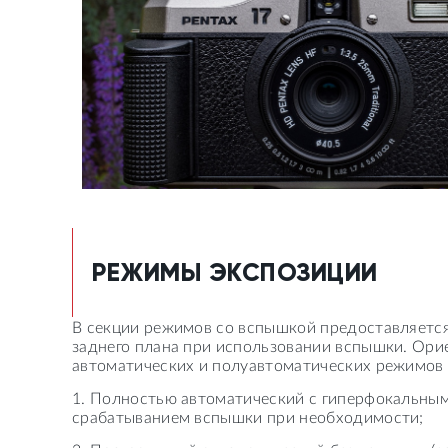
РЕЖИМЫ ЭКСПОЗИЦИИ
В секции режимов со вспышкой предоставляется
заднего плана при использовании вспышки. Орие
автоматических и полуавтоматических режимов 
1. Полностью автоматический с гиперфокальным
срабатыванием вспышки при необходимости;