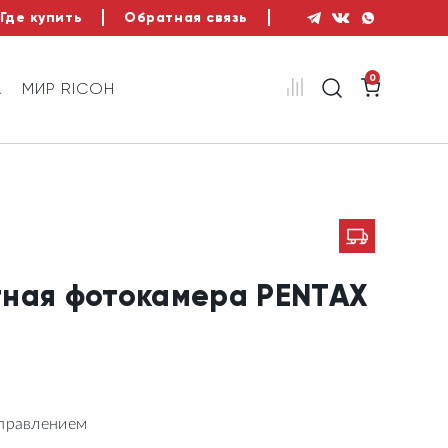
Где купить
Обратная связь
0
А
МИР RICOH
тная фотокамера PENTAX
управлением