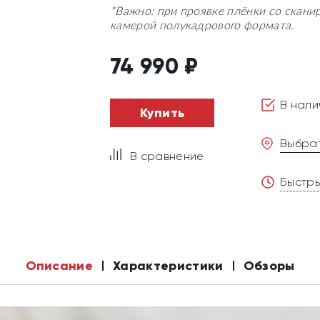
*Важно: при проявке плёнки со скани
камерой полукадрового формата.
74 990
₽
В нали
Купить
Выбрат
В сравнение
Быстры
Описание
Характеристики
Обзоры