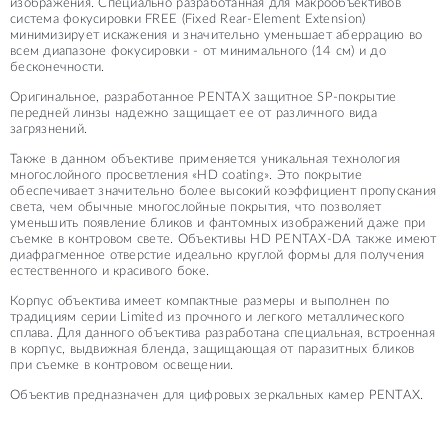
изображения. Специально разработанная для макрообъективов
система фокусировки FREE (Fixed Rear-Element Extension)
минимизирует искажения и значительно уменьшает аберрацию во
всем диапазоне фокусировки - от минимального (14 см) и до
бесконечности.
Оригинальное, разработанное PENTAX защитное SP-покрытие
передней линзы надежно защищает ее от различного вида
загрязнений.
Также в данном объективе применяется уникальная технология
многослойного просветления «HD coating». Это покрытие
обеспечивает значительно более высокий коэффициент пропускания
света, чем обычные многослойные покрытия, что позволяет
уменьшить появление бликов и фантомных изображений даже при
съемке в контровом свете. Объективы HD PENTAX-DA также имеют
диафрагменное отверстие идеально круглой формы для получения
естественного и красивого боке.
Корпус объектива имеет компактные размеры и выполнен по
традициям серии Limited из прочного и легкого металлического
сплава. Для данного объектива разработана специальная, встроенная
в корпус, выдвижная бленда, защищающая от паразитных бликов
при съемке в контровом освещении.
Объектив предназначен для цифровых зеркальных камер PENTAX.