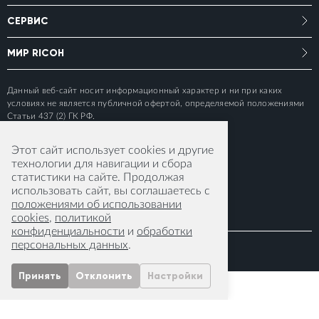
СЕРВИС
МИР RICOH
Данный веб-сайт носит информационный характер и ни при каких
условиях не является публичной офертой, определяемой положениями
Статьи 437 (2) ГК РФ.
Этот сайт использует cookies и другие
технологии для навигации и сбора
статистики на сайте. Продолжая
использовать сайт, вы соглашаетесь с
положениями об использовании
cookies
,
политикой
конфиденциальности
и
обработки
персональных данных
.
© 2015-2026 RICOH IMAGING EUROPE S.A.S
Принять
Отклонить
Настройки