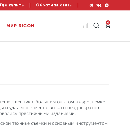
Где купить
Обратная связь
0
А
МИР RICOH
тешественник с большим опытом в аэросъемке.
ы и удаленных мест с высоты неоднократно
овались престижными изданиями.
еской технике съемки и основным инструментом