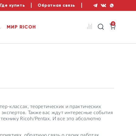
Где купить
Обратная связь
0
А
МИР RICOH
тер-классах, теоретических и практических
 экспертов. Также вас ждут интересные события
технику Ricoh/Pentax. И все это абсолютно
риятиях, обратную связь о своих работах,