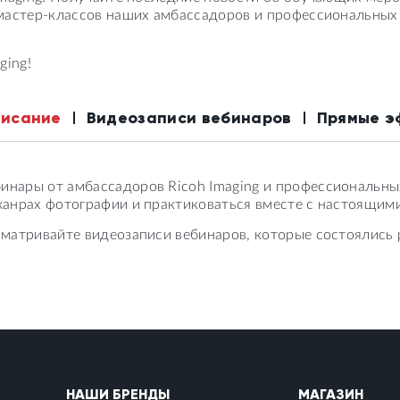
мастер-классов наших амбассадоров и профессиональных 
ging!
писание
Видеозаписи вебинаров
Прямые э
нары от амбассадоров Ricoh Imaging и профессиональны
анрах фотографии и практиковаться вместе с настоящими
матривайте видеозаписи вебинаров, которые состоялись 
НАШИ БРЕНДЫ
МАГАЗИН