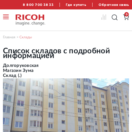
8 800 700 38 33
Где купить
Обратная связь
0
Главная
Склады
Список складов с подробной
информацией
Долгоруковская
Магазин Зума
Склад (.)