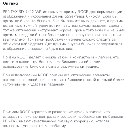
Оптика
PENTAX SD 9x42 WP использует призму ROOF для нормализации
изображения и укорочения длины объективов бинокля. Если бы
призм не было, то бинокль был бы значительно длиннее, а призма,
делая излом лучей, удлиняет их путь, тем самым позволяя сделать
тот же оптический инструмент короче. Кроме того если бы не было
призм мы видели бы изображение перевернутое горизонтально и
вертикально. При таком изображении очень сложно следить за
объектом наблюдения. Две призмы внутри бинокля разворачивают
изображение в привычный для нас вид.
Призма ROOF делает бинокль узким / компактным и легким, что
дает его владельцу большую мобильность и облегчает
использование бинокля в самых различных ситуациях.
При использовании ROOF призмы все оптические элементы
находятся на одной оси, что делает бинокли с такой призмой более
устойчивыми к ударам и падениям.
Призмам ROOF характерно разделение лучей в призме, что
вызывает снижение контраста и резкости изображения, но бинокли
PENTAX имеют качественную фазовую коррекцию, которая
полностью устраняет эту проблему.