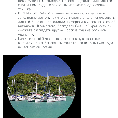
невооруженным взглядом. Бинокль подходит для занятий
споттингом, будь то самолёты или железнодорожная
техника.
PENTAX SD 9x42 WP имеет хорошую влагозащиту и
заполнение азотом, так что вы можете смело использовать
данный бинокль при катании по морю и в условиях высокой
влажности. Кроме того, благодаря большой кратности вы
сможете разглядеть другие морские суда на большом
удалении.
Качественный бинокль незаменим в путешествиях,
взглядом через бинокль вы можете проникнуть туда, куда
не добраться ногами.