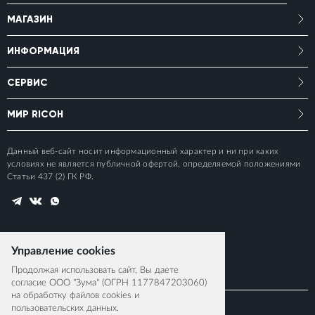
МАГАЗИН
ИНФОРМАЦИЯ
СЕРВИС
МИР RICOH
Данный веб-сайт носит информационный характер и ни при каких
условиях не является публичной офертой, определяемой положениями
Статьи 437 (2) ГК РФ.
Управление cookies
Продолжая использовать сайт, Вы даете
согласие ООО "Зума" (ОГРН 1177847203060)
на обработку файлов cookies и
пользовательских данных.
© 2015-2026 RICOH IMAGING EUROPE S.A.S