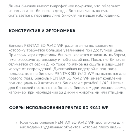
Линзы бинокля имеют гидрофобное покрытие, что облегчает
использование бинокля в дождь. Большая часть капель
скатывается с передних линз бинокля не мешая наблюдению.
КОНСТРУКТИВ И ЭРГОНОМИКА
Бинокль PENTAX SD 9x42 WP рассчитан на пользователя,
которому требуется большое увеличение при доступной цене.
При своих характеристиках бинокль является отличным выбором,
имея хорошую эргономику и небольшой вес. Покрытие бинокля
отличается от серии Z, но тоже приятное на ощупь и защищает
корпус от повреждений. Диоптрийная подстройка под глаза
пользователя на бинокле PENTAX SD 9x42 WP выполняется для
правого глаза. Бинокль PENTAX SD 9x42 WP имеет крепление
под специальный штатив для биноклей с резьбой 1/4”. Штатив
для биноклей позволяет работать с биноклем длительное время,
например, при наблюдении за дикими животными или птицами.
СФЕРЫ ИСПОЛЬЗОВАНИЯ PENTAX SD 9X42 WP
Кратность бинокля PENTAX SD 9x42 WP достаточна для
наблюдения удаленных объектов, которые плохо видны