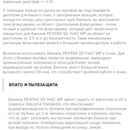
коррекция диоптрий +/-4 D.
С помощью кольца на одном из окуляров вы подстраиваете
диоптрии для вашего глаза, а центральным кольцом, которое
находится между двух зрительных труб бинокля, вы выполняете
саму фокусировку на объект. Центральная фокусировка - очень
точный и удобный тип фокусировки, который даёт возможность
наводиться для бинокля PENTAX SD 9x42 WP на объект на
расстоянии от 2.5 м и до бесконечности. Такая минимальная
дистанция фокусировки является большим преимуществом в работе.
Возможно использовать бинокль PENTAX SD 9x42 WP в очках. Для
этого у бинокля окуляры являются выдвижными, имеющими
промежуточные положения (стопы) для более точной
индивидуальной настройки. Бинокль имеет большой вынос
выходного зрачка (18 мм), что способствует удобной работе в очках.
ВЛАГО И ПЫЛЕЗАЩИТА
Бинокль PENTAX SD 9x42 WP имеет защиту от влаги класса JIS 6
(Japanese Industrial Standards), что обеспечивает
водонепроницаемость бинокля при кратковременном погружении
его на глубину до 1 м. Бинокль герметичен и заполнен азотом,
что не даёт запотевать внутренним элементам бинокля при
резкой перемене температуры окружающей среды (например,
при выходе из теплого помещения на улицу зимой).