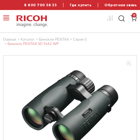
8 800 700 38 33
Где купить
Обратная связь
0
Главная
Каталог
Бинокли PENTAX
Серия S
Бинокль PENTAX SD 9x42 WP