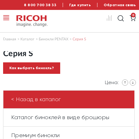
8 800 700 38 33
Где купить
Обратная связь
0
Главная
Каталог
Бинокли PENTAX
Серия S
Серия S
Как выбрать бинокль?
Цена:
< Назад в каталог
Каталог биноклей в виде брошюры
Премиум бинокли