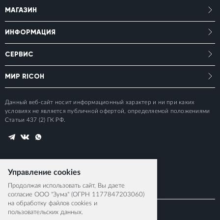
МАГАЗИН
ИНФОРМАЦИЯ
СЕРВИС
МИР RICOH
Данный веб-сайт носит информационный характер и ни при каких
условиях не является публичной офертой, определяемой положениями
Статьи 437 (2) ГК РФ.
Управление cookies
Продолжая использовать сайт, Вы даете
согласие ООО "Зума" (ОГРН 1177847203060)
на обработку файлов cookies и
пользовательских данных.
© 2015-2026 RICOH IMAGING EUROPE S.A.S