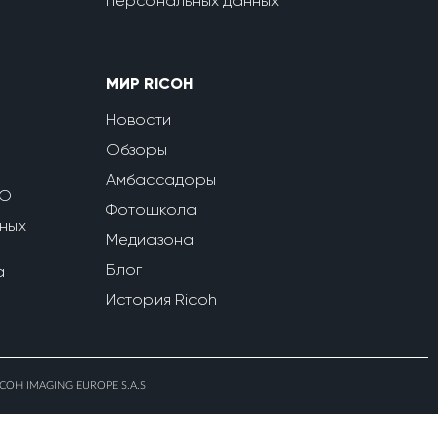
персональных данных
МИР RICOH
Новости
Обзоры
Амбассадоры
ПО
Фотошкола
ных
Медиазона
Блог
a
История Ricoh
ICOH IMAGING EUROPE S.A.S