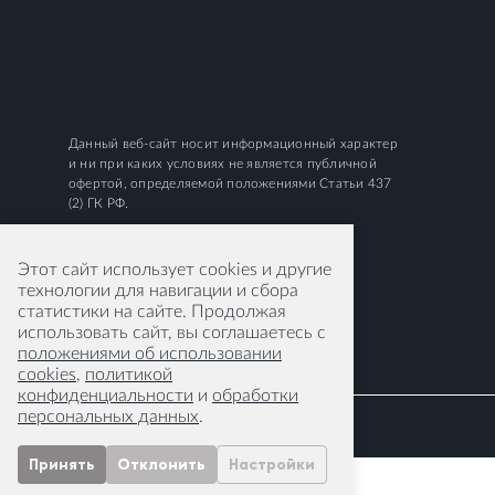
Данный веб-сайт носит информационный характер
и ни при каких условиях не является публичной
офертой, определяемой положениями Статьи 437
(2) ГК РФ.
Этот сайт использует cookies и другие
технологии для навигации и сбора
статистики на сайте. Продолжая
использовать сайт, вы соглашаетесь с
положениями об использовании
cookies
,
политикой
конфиденциальности
и
обработки
персональных данных
.
Принять
Отклонить
Настройки