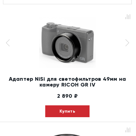
Адаптер NiSi для светофильтров 49мм на
камеру RICOH GR IV
2 890
₽
Купить