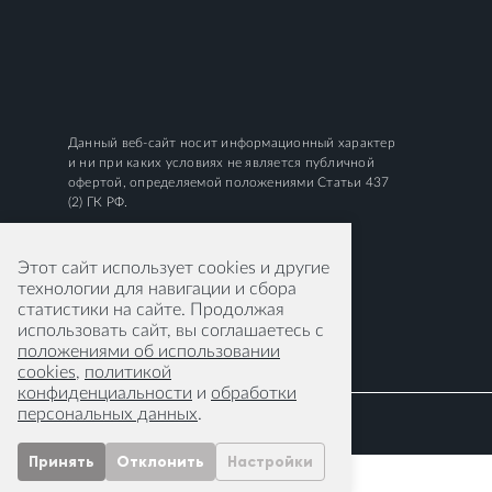
Данный веб-сайт носит информационный характер
и ни при каких условиях не является публичной
офертой, определяемой положениями Статьи 437
(2) ГК РФ.
Этот сайт использует cookies и другие
технологии для навигации и сбора
статистики на сайте. Продолжая
использовать сайт, вы соглашаетесь с
положениями об использовании
cookies
,
политикой
конфиденциальности
и
обработки
персональных данных
.
Принять
Отклонить
Настройки