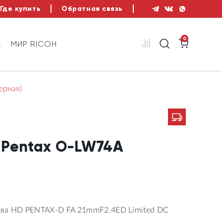
Где купить
Обратная связь
0
А
МИР RICOH
ерная)
 Pentax O-LW74A
ива HD PENTAX-D FA 21mmF2.4ED Limited DC