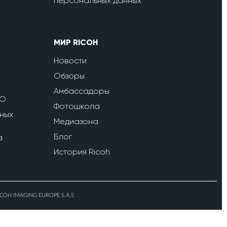
персональных данных
МИР RICOH
Новости
Обзоры
Амбассадоры
ПО
Фотошкола
ных
Медиазона
Блог
a
История Ricoh
ICOH IMAGING EUROPE S.A.S