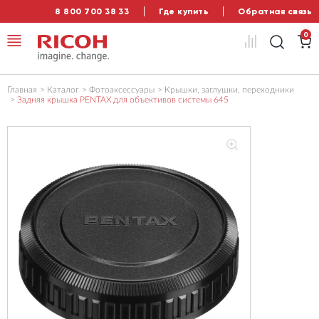
8 800 700 38 33
Где купить
Обратная связь
0
Главная
Каталог
Фотоаксессуары
Крышки, заглушки, переходники
Задняя крышка PENTAX для объективов системы 645