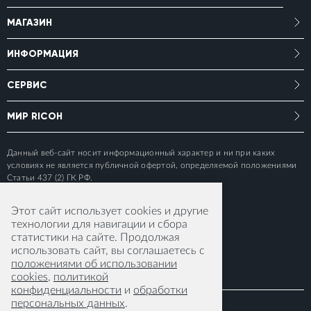
МАГАЗИН
ИНФОРМАЦИЯ
СЕРВИС
МИР RICOH
Данный веб-сайт носит информационный характер и ни при каких
условиях не является публичной офертой, определяемой положениями
Статьи 437 (2) ГК РФ.
Этот сайт использует cookies и другие
технологии для навигации и сбора
статистики на сайте. Продолжая
использовать сайт, вы соглашаетесь с
положениями об использовании
cookies
,
политикой
конфиденциальности
и
обработки
персональных данных
.
© 2015-2026 RICOH IMAGING EUROPE S.A.S