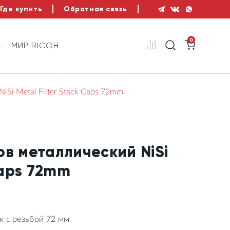
Где купить
Обратная связь
0
А
МИР RICOH
Si Metal Filter Stack Caps 72mm
ов металлический NiSi
Caps 72mm
к с резьбой 72 мм