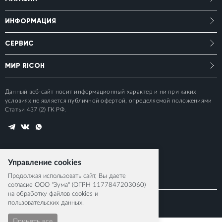
ИНФОРМАЦИЯ
СЕРВИС
МИР RICOH
Данный веб-сайт носит информационный характер и ни при каких
условиях не является публичной офертой, определяемой положениями
Статьи 437 (2) ГК РФ.
Управление cookies
Продолжая использовать сайт, Вы даете
согласие ООО "Зума" (ОГРН 1177847203060)
на обработку файлов cookies и
пользовательских данных.
© 2015-2026 RICOH IMAGING EUROPE S.A.S
Принять все