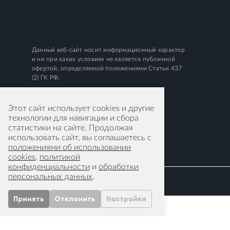
Данный веб-сайт носит информационный характер
и ни при каких условиях не является публичной
офертой, определяемой положениями Статьи 437
(2) ГК РФ.
Этот сайт использует cookies и другие
технологии для навигации и сбора
статистики на сайте. Продолжая
использовать сайт, вы соглашаетесь с
положениями об использовании
cookies
,
политикой
конфиденциальности
и
обработки
персональных данных
.
Принять
Отклонить
Настройки