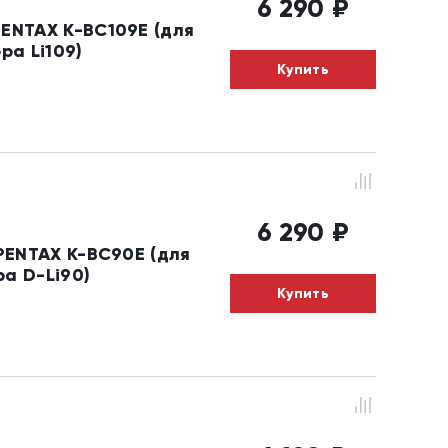
6 290
₽
ENTAX K-BC109E (для
ра Li109)
Купить
6 290
₽
PENTAX K-BC90E (для
а D-Li90)
Купить