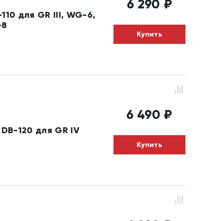
6 290
₽
10 для GR III, WG-6,
-8
Купить
6 490
₽
DB-120 для GR IV
Купить