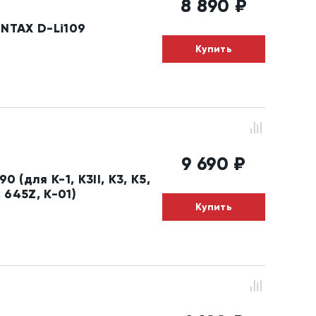
8 890
₽
NTAX D-Li109
Купить
9 690
₽
 (для К-1, K3II, K3, K5,
, 645Z, K-01)
Купить