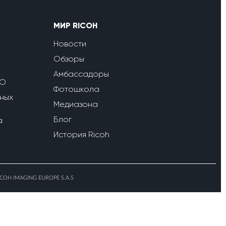
МИР RICOH
Новости
Обзоры
Амбассадоры
ПО
Фотошкола
ных
Медиазона
Блог
a
История Ricoh
ICOH IMAGING EUROPE S.A.S